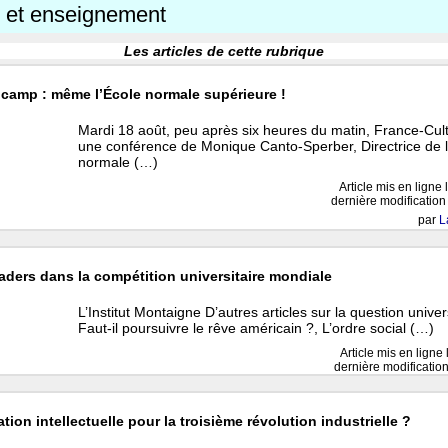
é et enseignement
Les articles de cette rubrique
e camp : même l’École normale supérieure !
Mardi 18 août, peu après six heures du matin, France-Cult
une conférence de Monique Canto-Sperber, Directrice de l
normale (…)
Article mis en ligne 
dernière modification
par
L
eaders dans la compétition universitaire mondiale
L’Institut Montaigne D’autres articles sur la question univers
Faut-il poursuivre le rêve américain ?, L’ordre social (…)
Article mis en ligne
dernière modificatio
tion intellectuelle pour la troisième révolution industrielle ?