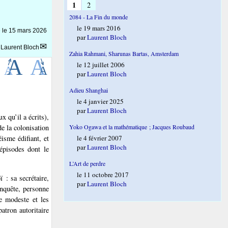
1
2
2084 - La Fin du monde
le 19 mars 2016
e le
15 mars 2026
par
Laurent Bloch
r
Laurent Bloch
Zahia Rahmani, Sharunas Bartas, Amsterdam
le 12 juillet 2006
par
Laurent Bloch
Adieu Shanghai
le 4 janvier 2025
par
Laurent Bloch
 qu’il a écrits),
Yoko Ogawa et la mathématique ; Jacques Roubaud
e la colonisation
le 4 février 2007
isme édifiant, et
par
Laurent Bloch
 épisodes dont le
L’Art de perdre
le 11 octobre 2017
 : sa secrétaire,
par
Laurent Bloch
enquête, personne
e modeste et les
atron autoritaire