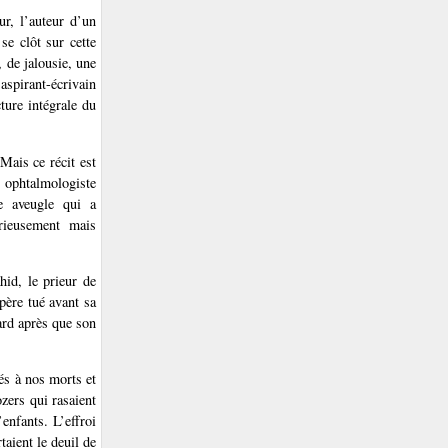
ur, l’auteur d’un
se clôt sur cette
, de jalousie, une
aspirant-écrivain
ture intégrale du
Mais ce récit est
ophtalmologiste
e aveugle qui a
rieusement mais
id, le prieur de
père tué avant sa
ard après que son
hés à nos morts et
ozers qui rasaient
enfants. L’effroi
taient le deuil de