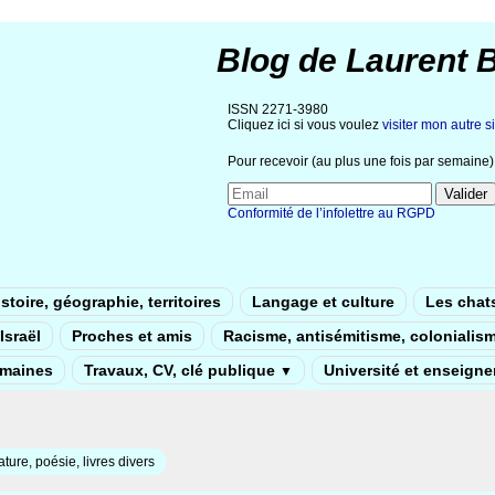
Blog de Laurent 
ISSN 2271-3980
Cliquez ici si vous voulez
visiter mon autre si
Pour recevoir (au plus une fois par semaine) 
Conformité de l’infolettre au RGPD
stoire, géographie, territoires
Langage et culture
Les chat
Israël
Proches et amis
Racisme, antisémitisme, colonialis
umaines
Travaux, CV, clé publique
Université et enseign
▼
rature, poésie, livres divers