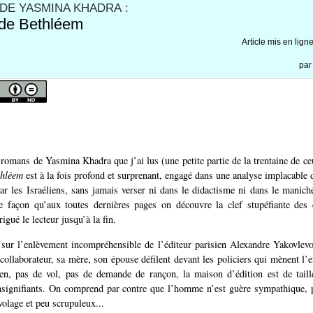
DE YASMINA KHADRA :
 de Bethléem
Article mis en lign
pa
omans de Yasmina Khadra que j’ai lus (une petite partie de la trentaine de ceux
thléem
est à la fois profond et surprenant, engagé dans une analyse implacable d
par les Israéliens, sans jamais verser ni dans le didactisme ni dans le maniché
le façon qu’aux toutes dernières pages on découvre la clef stupéfiante des
rigué le lecteur jusqu’à la fin.
 sur l’enlèvement incompréhensible de l’éditeur parisien Alexandre Yakovlevoï
collaborateur, sa mère, son épouse défilent devant les policiers qui mènent l’
en, pas de vol, pas de demande de rançon, la maison d’édition est de taill
insignifiants. On comprend par contre que l’homme n’est guère sympathique, p
volage et peu scrupuleux...