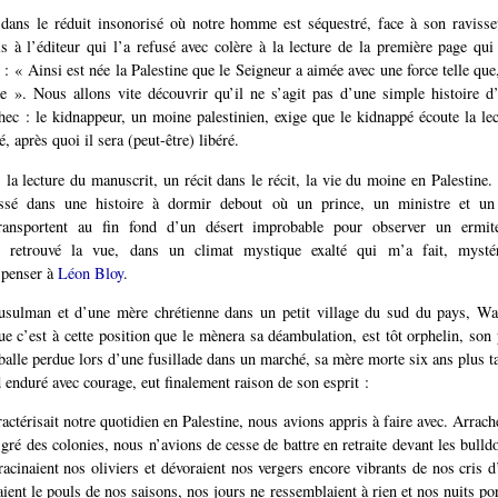
dans le réduit insonorisé où notre homme est séquestré, face à son ravisse
 à l’éditeur qui l’a refusé avec colère à la lecture de la première page qui 
: « Ainsi est née la Palestine que le Seigneur a aimée avec une force telle que
 ». Nous allons vite découvrir qu’il ne s’agit pas d’une simple histoire d’
hec : le kidnappeur, un moine palestinien, exige que le kidnappé écoute la lec
té, après quoi il sera (peut-être) libéré.
a lecture du manuscrit, un récit dans le récit, la vie du moine en Palestine. 
ssé dans une histoire à dormir debout où un prince, un ministre et un 
transportent au fin fond d’un désert improbable pour observer un ermit
t retrouvé la vue, dans un climat mystique exalté qui m’a fait, mysté
, penser à
Léon Bloy
.
sulman et d’une mère chrétienne dans un petit village du sud du pays, Wah
e c’est à cette position que le mènera sa déambulation, est tôt orphelin, son 
balle perdue lors d’une fusillade dans un marché, sa mère morte six ans plus t
 enduré avec courage, eut finalement raison de son esprit :
actérisait notre quotidien en Palestine, nous avions appris à faire avec. Arrac
gré des colonies, nous n’avions de cesse de battre en retraite devant les bulld
acinaient nos oliviers et dévoraient nos vergers encore vibrants de nos cris d’
ient le pouls de nos saisons, nos jours ne ressemblaient à rien et nos nuits por