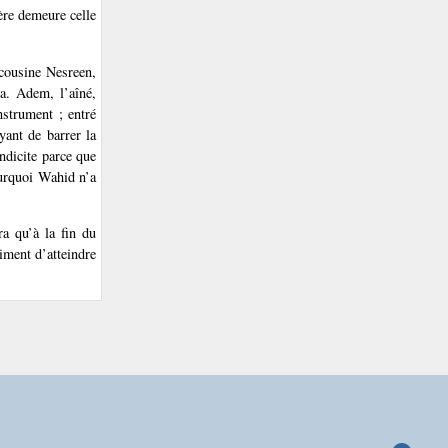
ère demeure celle
 cousine Nesreen,
ra. Adem, l’aîné,
nstrument ; entré
yant de barrer la
ndicite parce que
ourquoi Wahid n’a
ra qu’à la fin du
iment d’atteindre