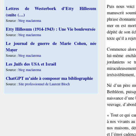
Puis nous voici 
Lettres de Westerbork d’Etty Hillesum
manuscrit soumis
(suite (…)
phrase étonnante 
Source :
blog maclarema
mer en est morte
Etty Hillesum (1914-1943) : Une Vie bouleversée
dépité de son éc
Source :
blog maclarema
texte qu’il a reje
Le journal de guerre de Marie Cohen, née
Commence alors l
Mayer
lui-même enchâ
Source :
blog maclarema
jordaniens se 
Les Juifs des USA et Israël
miraculeusemen
Source :
blog maclarema
irrésistiblement
ChatGPT m’aide à composer ma bibliographie
Source :
Site professionnel de Laurent Bloch
Né d’un père mu
Bethléem, puisqu
naissance d’une 
veuvage, d’abord
« Tout ce qui car
à nos vivants au 
nos maisons, dér
et l’émoi cadença