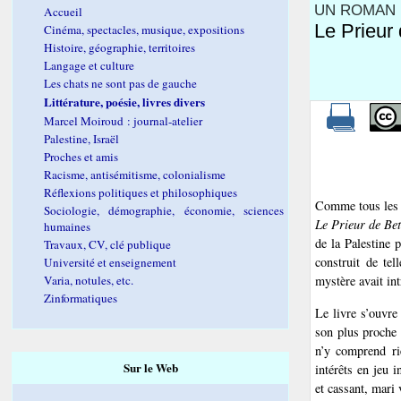
UN ROMAN 
Accueil
Le Prieur
Cinéma, spectacles, musique, expositions
Histoire, géographie, territoires
Langage et culture
Les chats ne sont pas de gauche
Littérature, poésie, livres divers
Marcel Moiroud : journal-atelier
Palestine, Israël
Proches et amis
Racisme, antisémitisme, colonialisme
Réflexions politiques et philosophiques
Comme tous les r
Sociologie, démographie, économie, sciences
Le Prieur de Be
humaines
de la Palestine 
Travaux, CV, clé publique
construit de tel
Université et enseignement
Varia, notules, etc.
mystère avait int
Zinformatiques
Le livre s’ouvre
son plus proche 
n’y comprend ri
Sur le Web
intérêts en jeu 
et cassant, mari 