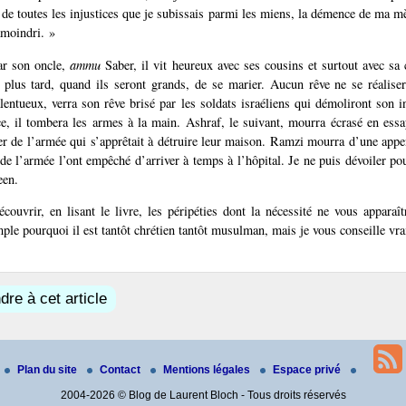
 de toutes les injustices que je subissais parmi les miens, la démence de ma m
amoindri. »
par son oncle,
ammu
Saber, il vit heureux avec ses cousins et surtout avec sa
, plus tard, quand ils seront grands, de se marier. Aucun rêve ne se réalise
alentueux, verra son rêve brisé par les soldats israéliens qui démoliront son i
ce, il tombera les armes à la main. Ashraf, le suivant, mourra écrasé en essa
er de l’armée qui s’apprêtait à détruire leur maison. Ramzi mourra d’une appe
 de l’armée l’ont empêché d’arriver à temps à l’hôpital. Je ne puis dévoiler p
een.
écouvrir, en lisant le livre, les péripéties dont la nécessité ne vous apparaît
ple pourquoi il est tantôt chrétien tantôt musulman, mais je vous conseille vra
re à cet article
Plan du site
Contact
Mentions légales
Espace privé
2004-2026 © Blog de Laurent Bloch - Tous droits réservés