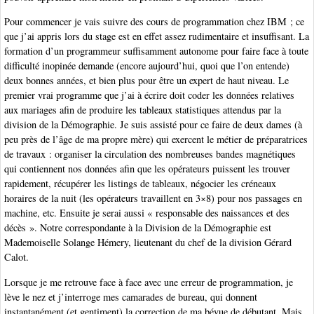
Pour commencer je vais suivre des cours de programmation chez IBM ; ce
que j’ai appris lors du stage est en effet assez rudimentaire et insuffisant. La
formation d’un programmeur suffisamment autonome pour faire face à toute
difficulté inopinée demande (encore aujourd’hui, quoi que l’on entende)
deux bonnes années, et bien plus pour être un expert de haut niveau. Le
premier vrai programme que j’ai à écrire doit coder les données relatives
aux mariages afin de produire les tableaux statistiques attendus par la
division de la Démographie. Je suis assisté pour ce faire de deux dames (à
peu près de l’âge de ma propre mère) qui exercent le métier de préparatrices
de travaux : organiser la circulation des nombreuses bandes magnétiques
qui contiennent nos données afin que les opérateurs puissent les trouver
rapidement, récupérer les listings de tableaux, négocier les créneaux
horaires de la nuit (les opérateurs travaillent en 3×8) pour nos passages en
machine, etc. Ensuite je serai aussi « responsable des naissances et des
décès ». Notre correspondante à la Division de la Démographie est
Mademoiselle Solange Hémery, lieutenant du chef de la division Gérard
Calot.
Lorsque je me retrouve face à face avec une erreur de programmation, je
lève le nez et j’interroge mes camarades de bureau, qui donnent
instantanément (et gentiment) la correction de ma bévue de débutant. Mais,