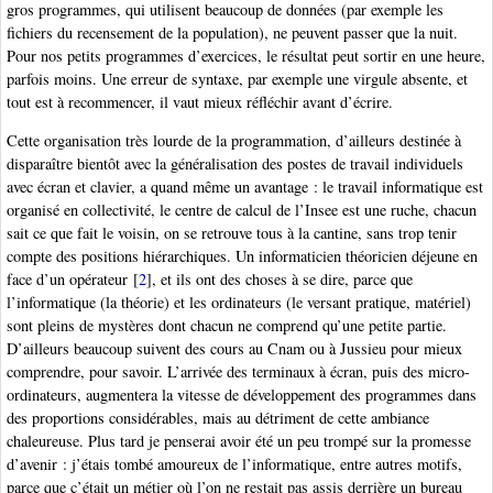
gros programmes, qui utilisent beaucoup de données (par exemple les
fichiers du recensement de la population), ne peuvent passer que la nuit.
Pour nos petits programmes d’exercices, le résultat peut sortir en une heure,
parfois moins. Une erreur de syntaxe, par exemple une virgule absente, et
tout est à recommencer, il vaut mieux réfléchir avant d’écrire.
Cette organisation très lourde de la programmation, d’ailleurs destinée à
disparaître bientôt avec la généralisation des postes de travail individuels
avec écran et clavier, a quand même un avantage : le travail informatique est
organisé en collectivité, le centre de calcul de l’Insee est une ruche, chacun
sait ce que fait le voisin, on se retrouve tous à la cantine, sans trop tenir
compte des positions hiérarchiques. Un informaticien théoricien déjeune en
face d’un opérateur
[
2
]
, et ils ont des choses à se dire, parce que
l’informatique (la théorie) et les ordinateurs (le versant pratique, matériel)
sont pleins de mystères dont chacun ne comprend qu’une petite partie.
D’ailleurs beaucoup suivent des cours au Cnam ou à Jussieu pour mieux
comprendre, pour savoir. L’arrivée des terminaux à écran, puis des micro-
ordinateurs, augmentera la vitesse de développement des programmes dans
des proportions considérables, mais au détriment de cette ambiance
chaleureuse. Plus tard je penserai avoir été un peu trompé sur la promesse
d’avenir : j’étais tombé amoureux de l’informatique, entre autres motifs,
parce que c’était un métier où l’on ne restait pas assis derrière un bureau