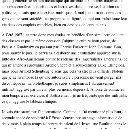
quand j’entends le refrain médiatique qui attribue aux anciens maoïstes de
superbes carrières honorifiques et lucratives dans la presse, l’édition ou la
politique, je sais que cela existe, mais quant à moi j’ai surtout connu des
gens qui se sont suicidés, au propre ou au figuré, ou qui ont traîné toute leur
vie dans des emplois minables, bien en-dessous de leurs talents.
À l’été 1967 j’enterre donc mes études au bénéfice d’un simulacre de lutte
des classes et par la même occasion j’abjure la culture bourgeoise, de
Proust à Kandinsky en passant par Charlie Parker et John Coltrane. Bon,
pour sauver le jazz, je parviens à élaborer une casuistique appuyée sur la
lutte des Afro-Américains contre le racisme des impérialistes américains (ce
qui m’amène à surévaluer Archie Shepp et à sous-estimer Duke Ellington),
mais pour Arnold Schönberg je sens que cela va être plus difficile. Notons
que je ne m’impose là qu’une autocensure : personne ne vient purger ma
discothèque ni ma bibliothèque, je subis simplement l’abrutissement
militant, aggravé par un état plus ou moins dépressif. À force de consacrer
mon temps à ces exercices d’abêtissement, je ne fréquente que des militants,
ce qui aggrave le tableau clinique.
Je vais être sauvé par l’informatique. Comme je l’ai mentionné plus haut, la
seconde année de scolarité à l’Ensae s’ouvre par un stage informatique de
deux mois à plein temps au centre de calcul de l’Insee, rue Boulitte, dans le