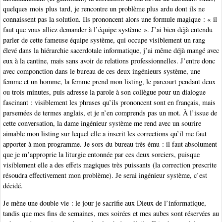
quelques mois plus tard, je rencontre un problème plus ardu dont ils ne
connaissent pas la solution. Ils prononcent alors une formule magique : « il
faut que vous alliez demander à l’équipe système ». J’ai bien déjà entendu
parler de cette fameuse équipe système, qui occupe visiblement un rang
élevé dans la hiérarchie sacerdotale informatique, j’ai même déjà mangé avec
eux à la cantine, mais sans avoir de relations professionnelles. J’entre donc
avec componction dans le bureau de ces deux ingénieurs système, une
femme et un homme, la femme prend mon listing, le parcourt pendant deux
ou trois minutes, puis adresse la parole à son collègue pour un dialogue
fascinant : visiblement les phrases qu’ils prononcent sont en français, mais
parsemées de termes anglais, et je n’en comprends pas un mot. À l’issue de
cette conversation, la dame ingénieur système me rend avec un sourire
aimable mon listing sur lequel elle a inscrit les corrections qu’il me faut
apporter à mon programme. Je sors du bureau très ému : il faut absolument
que je m’approprie la liturgie entonnée par ces deux sorciers, puisque
visiblement elle a des effets magiques très puissants (la correction prescrite
résoudra effectivement mon problème). Je serai ingénieur système, c’est
décidé.
Je mène une double vie : le jour je sacrifie aux Dieux de l’informatique,
tandis que mes fins de semaines, mes soirées et mes aubes sont réservées au