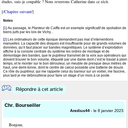
études, suis-je coupable ? Nous reverrons Catherine dans ce récit.
[/
Chapitre suivant
/]
Notes
[
1
]
Au passage, le
Planteur de Caïffa
est un exemple significatif de spoliation de
biens juifs par les lois de Vichy...
[
2
]
Les ordinateurs de cette époque demandent pas mal d’interventions
manuelles. La capacité des disques est insuffisante pour de grands volumes de
données, qu’il faut placer sur bandes magnétiques. Le système d’exploitation
affiche à la console centrale du système les ordres de montage et de
démontage des bandes, que le pupitreur transmet de la voix aux opérateurs qui
doivent trouver le bon volume, étiqueté par une dame dont c’est le travail à plein
temps, et le monter sur le bon dérouleur, un meuble de presque deux mètres de
haut, une demi-tonne, dont le centre de calcul possède une batterie de douze.
Ce rôle du pupitreur, qui me rappelle celui du barreur sur un voilier, me fascine,
plus tard je me débrouillerai pour faire un stage d’un mois à ce poste.
Répondre à cet article
Chr. Bourseiller
Aredius44
- le 8 janvier 2023
Bonjour,