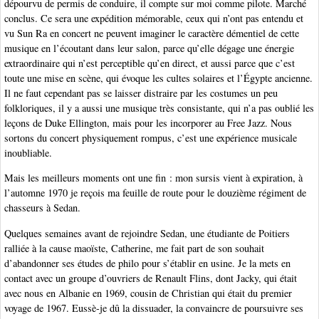
dépourvu de permis de conduire, il compte sur moi comme pilote. Marché
conclus. Ce sera une expédition mémorable, ceux qui n’ont pas entendu et
vu Sun Ra en concert ne peuvent imaginer le caractère démentiel de cette
musique en l’écoutant dans leur salon, parce qu’elle dégage une énergie
extraordinaire qui n’est perceptible qu’en direct, et aussi parce que c’est
toute une mise en scène, qui évoque les cultes solaires et l’Égypte ancienne.
Il ne faut cependant pas se laisser distraire par les costumes un peu
folkloriques, il y a aussi une musique très consistante, qui n’a pas oublié les
leçons de Duke Ellington, mais pour les incorporer au Free Jazz. Nous
sortons du concert physiquement rompus, c’est une expérience musicale
inoubliable.
Mais les meilleurs moments ont une fin : mon sursis vient à expiration, à
l’automne 1970 je reçois ma feuille de route pour le douzième régiment de
chasseurs à Sedan.
Quelques semaines avant de rejoindre Sedan, une étudiante de Poitiers
ralliée à la cause maoïste, Catherine, me fait part de son souhait
d’abandonner ses études de philo pour s’établir en usine. Je la mets en
contact avec un groupe d’ouvriers de Renault Flins, dont Jacky, qui était
avec nous en Albanie en 1969, cousin de Christian qui était du premier
voyage de 1967. Eussè-je dû la dissuader, la convaincre de poursuivre ses