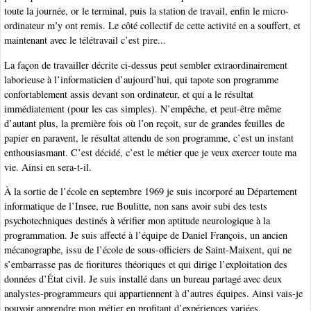
toute la journée, or le terminal, puis la station de travail, enfin le micro-
ordinateur m’y ont remis. Le côté collectif de cette activité en a souffert, et
maintenant avec le télétravail c’est pire...
La façon de travailler décrite ci-dessus peut sembler extraordinairement
laborieuse à l’informaticien d’aujourd’hui, qui tapote son programme
confortablement assis devant son ordinateur, et qui a le résultat
immédiatement (pour les cas simples). N’empêche, et peut-être même
d’autant plus, la première fois où l’on reçoit, sur de grandes feuilles de
papier en paravent, le résultat attendu de son programme, c’est un instant
enthousiasmant. C’est décidé, c’est le métier que je veux exercer toute ma
vie. Ainsi en sera-t-il.
À la sortie de l’école en septembre 1969 je suis incorporé au Département
informatique de l’Insee, rue Boulitte, non sans avoir subi des tests
psychotechniques destinés à vérifier mon aptitude neurologique à la
programmation. Je suis affecté à l’équipe de Daniel François, un ancien
mécanographe, issu de l’école de sous-officiers de Saint-Maixent, qui ne
s’embarrasse pas de fioritures théoriques et qui dirige l’exploitation des
données d’État civil. Je suis installé dans un bureau partagé avec deux
analystes-programmeurs qui appartiennent à d’autres équipes. Ainsi vais-je
pouvoir apprendre mon métier en profitant d’expériences variées.