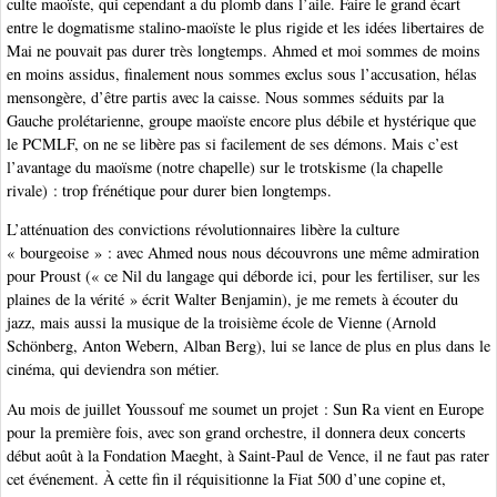
culte maoïste, qui cependant a du plomb dans l’aile. Faire le grand écart
entre le dogmatisme stalino-maoïste le plus rigide et les idées libertaires de
Mai ne pouvait pas durer très longtemps. Ahmed et moi sommes de moins
en moins assidus, finalement nous sommes exclus sous l’accusation, hélas
mensongère, d’être partis avec la caisse. Nous sommes séduits par la
Gauche prolétarienne, groupe maoïste encore plus débile et hystérique que
le PCMLF, on ne se libère pas si facilement de ses démons. Mais c’est
l’avantage du maoïsme (notre chapelle) sur le trotskisme (la chapelle
rivale) : trop frénétique pour durer bien longtemps.
L’atténuation des convictions révolutionnaires libère la culture
« bourgeoise » : avec Ahmed nous nous découvrons une même admiration
pour Proust (« ce Nil du langage qui déborde ici, pour les fertiliser, sur les
plaines de la vérité » écrit Walter Benjamin), je me remets à écouter du
jazz, mais aussi la musique de la troisième école de Vienne (Arnold
Schönberg, Anton Webern, Alban Berg), lui se lance de plus en plus dans le
cinéma, qui deviendra son métier.
Au mois de juillet Youssouf me soumet un projet : Sun Ra vient en Europe
pour la première fois, avec son grand orchestre, il donnera deux concerts
début août à la Fondation Maeght, à Saint-Paul de Vence, il ne faut pas rater
cet événement. À cette fin il réquisitionne la Fiat 500 d’une copine et,