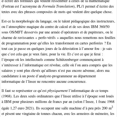
d’écrire des formules qui veulent ressembler à celles de la mathématique
(Fortran est l’acronyme de
Formula Translation
), PL/1 permet d’écrire des
textes avec des phrases composées de mots qui veulent dire quelque chose.
Est-ce la morphologie du langage, ou le talent pédagogique des instructeurs,
ou l’atmosphère magique du centre de calcul et de ses deux IBM 360/50
sous OS/MFT desservis par une armée d’opérateurs et de pupitreurs, ou le
charme de ravissantes « perfo-vérifs » auquelles nous remettons nos feuilles
de programmation pour qu’elles les transforment en cartes perforées ? En
tout cas je passe en quelques jours de la détestation à l’amour fou : je sais
que c’est cela que je veux faire, pour la vie. Et c’est ce que je ferai :
l’époque où les intellectuels comme Schützenberger commençaient à
s’intéresser à l’informatique est révolue, celle où l’on aura compris que les
salaires y sont plus élevés qu’ailleurs n’est pas encore advenue, alors ma
candidature à un poste d’analyste-programmeur au département
informatique de l’Insee ne rencontre aucune concurrence.
Il faut se représenter ce qu’est
physiquement
l’informatique de ce temps
(1968). Les deux seuls ordinateurs que l’Insee utilise à l’époque sont loués
à IBM pour plusieurs millions de francs par an (selon l’Insee, 1 franc 1968
2
égale 1,27 euro 2021). Ils occupent une salle machine d’à peu près 200 m
et pèsent une vingtaine de tonnes chacun, avec les armoires de mémoire, les