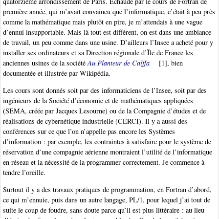
quatorzième arrondissement de Paris. Échaudé par le cours de Fortran de
première année, qui m’avait convaincu que l’informatique, c’était à peu près
comme la mathématique mais plutôt en pire, je m’attendais à une vague
d’ennui insupportable. Mais là tout est différent, on est dans une ambiance
de travail, un peu comme dans une usine. D’ailleurs l’Insee a acheté pour y
installer ses ordinateurs et sa Direction régionale d’Île de France les
anciennes usines de la société
Au Planteur de Caïffa
[
1
]
, bien
documentée et illustrée par Wikipédia.
Les cours sont donnés soit par des informaticiens de l’Insee, soit par des
ingénieurs de la Société d’économie et de mathématiques appliquées
(SEMA, créée par Jacques Lesourne) ou de la Compagnie d’études et de
réalisations de cybernétique industrielle (CERCI). Il y a aussi des
conférences sur ce que l’on n’appelle pas encore les Systèmes
d’information : par exemple, les contraintes à satisfaire pour le système de
réservation d’une compagnie aérienne montraient l’utilité de l’informatique
en réseau et la nécessité de la programmer correctement. Je commence à
tendre l’oreille.
Surtout il y a des travaux pratiques de programmation, en Fortran d’abord,
ce qui m’ennuie, puis dans un autre langage, PL/1, pour lequel j’ai tout de
suite le coup de foudre, sans doute parce qu’il est plus littéraire : au lieu