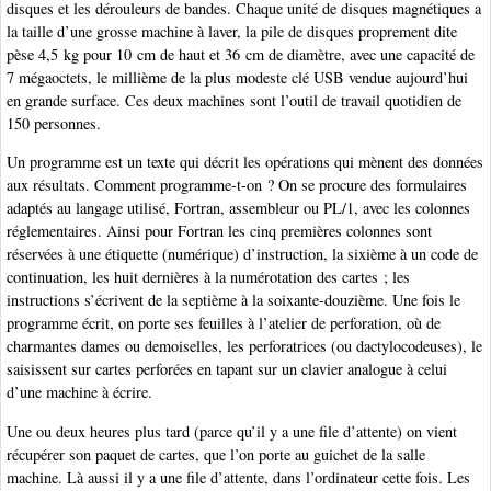
disques et les dérouleurs de bandes. Chaque unité de disques magnétiques a
la taille d’une grosse machine à laver, la pile de disques proprement dite
pèse 4,5 kg pour 10 cm de haut et 36 cm de diamètre, avec une capacité de
7 mégaoctets, le millième de la plus modeste clé USB vendue aujourd’hui
en grande surface. Ces deux machines sont l’outil de travail quotidien de
150 personnes.
Un programme est un texte qui décrit les opérations qui mènent des données
aux résultats. Comment programme-t-on ? On se procure des formulaires
adaptés au langage utilisé, Fortran, assembleur ou PL/1, avec les colonnes
réglementaires. Ainsi pour Fortran les cinq premières colonnes sont
réservées à une étiquette (numérique) d’instruction, la sixième à un code de
continuation, les huit dernières à la numérotation des cartes ; les
instructions s’écrivent de la septième à la soixante-douzième. Une fois le
programme écrit, on porte ses feuilles à l’atelier de perforation, où de
charmantes dames ou demoiselles, les perforatrices (ou dactylocodeuses), le
saisissent sur cartes perforées en tapant sur un clavier analogue à celui
d’une machine à écrire.
Une ou deux heures plus tard (parce qu’il y a une file d’attente) on vient
récupérer son paquet de cartes, que l’on porte au guichet de la salle
machine. Là aussi il y a une file d’attente, dans l’ordinateur cette fois. Les