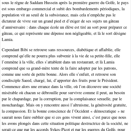
sous le règne de Saddam Hussein après la première guerre du Golfe, le pays
est sous embargo commercial et subit des bombardements périodiques, la
population vit au seuil de la subsistance, mais cela n’empêche pas le
dictateur de vivre sur un grand pied et d’exiger de ses sujets un gâteau
d’anniversaire : dans chaque école un élève est tiré au sort pour préparer ce
gâteau, ce qui représente une dépense non négligeable, et là le sort désigne
Lamia.
Cependant Bibi se retrouve sans ressources, diabétique et affaiblie, elle
comprend qu’elle ne pourra plus subvenir à la vie de sa petite-fille, elle
l’emmène à la ville, elles s’attablent dans un restaurant, et là Lamia
comprend que sa grand-mère tente de la faire adopter par les patrons,
comme une sorte de petite bonne. Alors elle s’enfuit, et retrouve son
condisciple Saeed, chargé, lui, d’apporter des fruits pour le Président.
Commence alors une errance dans la ville, où l’on découvre une société
misérable où chacun se débrouille pour survivre comme il peut, au besoin
par le chapardage, par la corruption, par la complaisance sexuelle, par le
mouchardage. Mais on y rencontre aussi l’altruisme, la générosité gratuite,
la compassion. Et la bonne conscience de l’Occident « démocratique » ne
saurait nous faire oublier que si ces gens vivent ainsi, c’est parce que nous
les avons plongés dans cette situation politique destructrice de la société, ne
serait-ce que par les accords Sykes-Picot et par les guerres du Golfe, pour