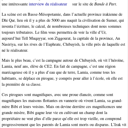
une intéressante
interview du réalisateur
sur le site de
Bande à Part
.
La scène est en Basse-Mésopotamie, dans l’actuelle province irakienne de
Dhi Qar, lieu où il y a plus de 5000 ans naquit la civilisation de Sumer, qui
inventa l’écriture, le calcul, de nombreuses techniques dont nous sommes
toujours tributaires. Le film vous permettra de voir la ville d’Ur,
aujourd’hui Tell Muqayyar, son Ziggourat, la capitale de la province, An
Nasiriya, sur les rives de l’Euphrate, Chibayish, la ville près de laquelle est
né le réalisateur.
Mais le plus beau, c’est la campagne autour de Chibayish, où vit l’héroïne,
Lamia, neuf ans, élève de CE2. En fait de campagne, c’est une région
marécageuse où il y a plus d’eau que de terre, Lamia, comme tous les
habitants, se déplace en pirogue, y compris pour aller à l’école, où elle est
la première de sa classe.
Ces pirogues sont magnifiques, avec une proue élancée, comme sont
magnifiques les maisons flottantes en vannerie où vivent Lamia, sa grand-
mère Bibi et leurs voisins. Mais on devine derrière ces magnificences une
grande misère, Bibi gagne leur vie en cultivant un champ dont la
propriétaire ne veut plus d’elle parce qu’elle est trop vieille, on comprend
progressivement que les parents de Lamia sont morts ou disparus. L’Irak vit